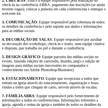
2. CHECK-IN
: Essa é a equipe responsável pela realização do
check-in na conferência ABBA: pagamento das inscrições (se ainda
tiverem vagas), colocar a pulseira em cada conferencista e entregar o
welcome kit.
3. COMUNICAÇÃO
: Equipe responsável pela cobertura de todos
os detalhes da conferência e pelo suporte aos dados e informações
para as mídias sociais.
4. DECORAÇÃO DE SALAS
: Equipe responsável por auxiliar
na decoração dos workshops, check-in e teatro, uma equipe criativa
e disposta, que trabalha no pré e durante a conferência.
5. DESIGN GRÁFICO
: Equipe parceira das mídias sociais no
evento, fazendo edições de carrosséis, thumbs, png's e edição de
imagens para mídias sociais (necessário ter computador e
conhecimento em Adobe Photoshop/Illustrator).
6. ESTACIONAMENTO
: Equipe que recepciona a todos que
entram na igreja através do estacionamento, organização e boas-
vindas a todos que chegam de carro, servem através de escalas.
7. FAMÍLIA ABBA
: Equipe responsável pelo fornecimento de
informações a todos os conferencistas. Informações referentes a
igreja, agenda e rotina da igreja e também de todos os detalhes da